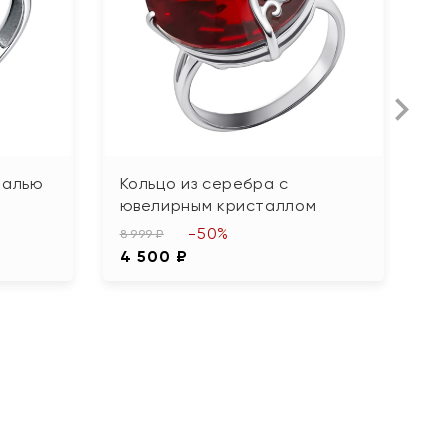
малью
Кольцо из серебра с
К
ювелирным кристаллом
ф
-50%
8 999 ₽
7 
4 500 ₽
3