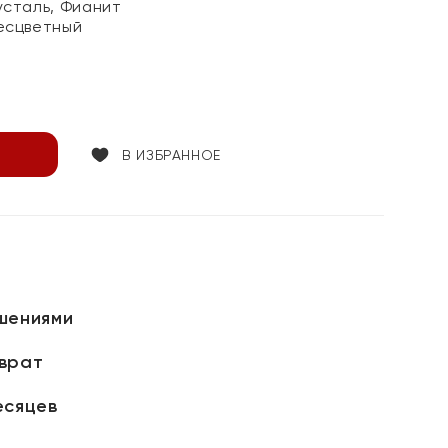
усталь, Фианит
есцветный
В ИЗБРАННОЕ
шениями
зврат
есяцев