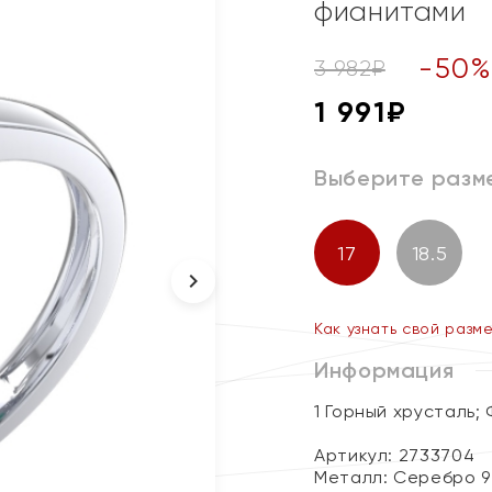
фианитами
-
50
3 982
₽
1 991
₽
Выберите разм
17
18.5
Как узнать свой разм
Информация
1 Горный хрусталь;
Артикул: 2733704
Металл:
Серебро 9