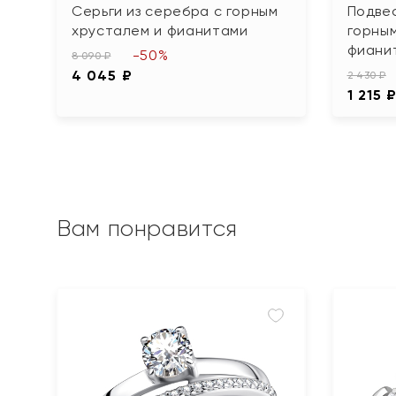
Серьги из серебра с горным
Подвес
хрусталем и фианитами
горны
фиани
-50%
8 090 ₽
4 045 ₽
2 430 ₽
1 215 
Вам понравится