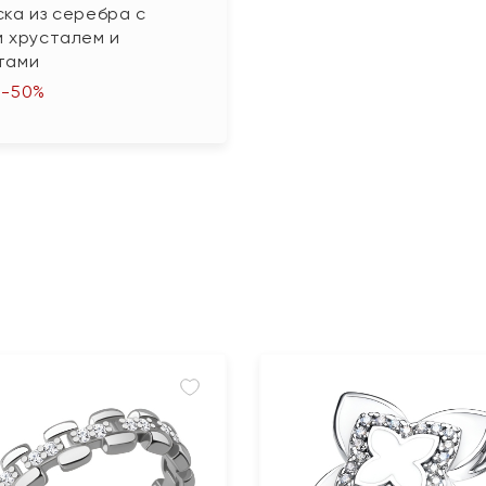
ка из серебра с
м хрусталем и
тами
-50%
₽