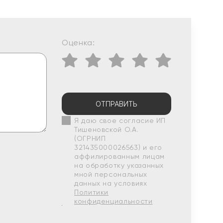
Оценка:
ОТПРАВИТЬ
Я даю свое согласие ИП
Тишеновской О.А.
(ОГРНИП
321435000026563) и его
аффилированным лицам
на обработку указанных
мной персональных
данных на условиях
Политики
конфиденциальности