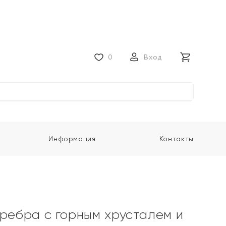
0
Вход
Информация
Контакты
еребра с горным хрусталем и