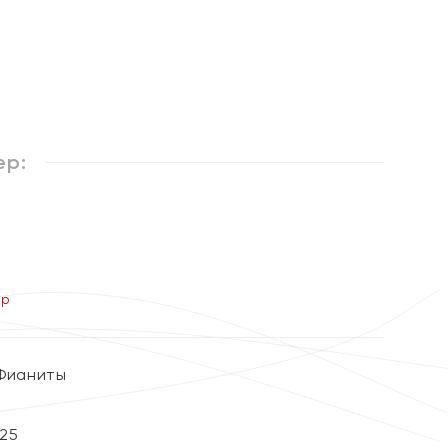
%
ер:
ер
 Фианиты
25