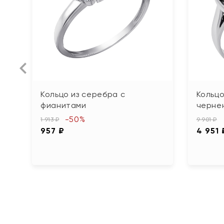
Кольцо из серебра с
Кольцо
фианитами
черне
-50%
1 913 ₽
9 901 ₽
957 ₽
4 951 