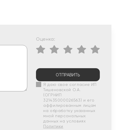
Оценка:
ОТПРАВИТЬ
Я даю свое согласие ИП
Тишеновской О.А.
(ОГРНИП
321435000026563) и его
аффилированным лицам
на обработку указанных
мной персональных
данных на условиях
Политики