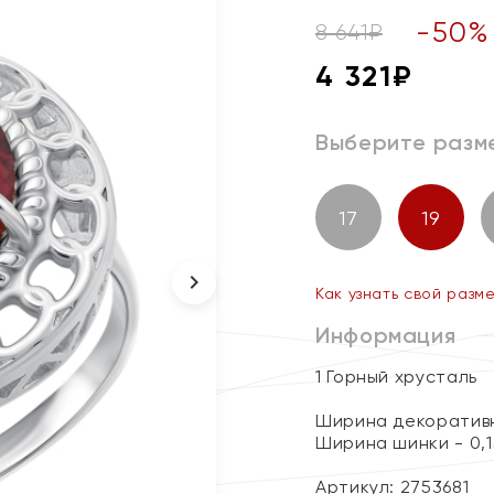
-
50
%
8 641
₽
4 321
₽
Выберите разм
17
19
Как узнать свой разм
Информация
1 Горный хрусталь
Ширина декоративн
Ширина шинки - 0,1
Артикул: 2753681