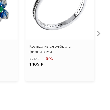
Кольцо из серебра с
К
фианитами
4 
-50%
2
2 210 ₽
1 105 ₽