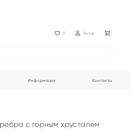
0
Вход
Информация
Контакты
еребра с горным хрусталем