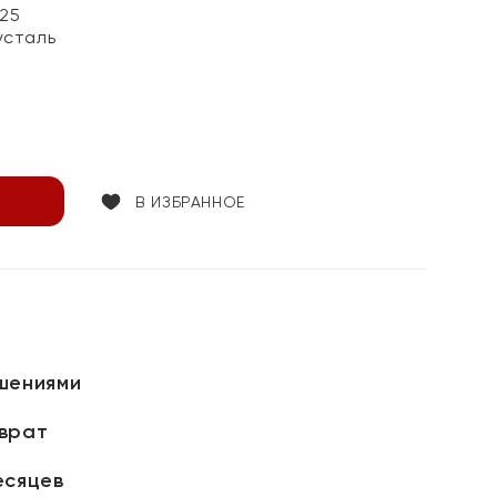
25
усталь
В ИЗБРАННОЕ
шениями
зврат
есяцев