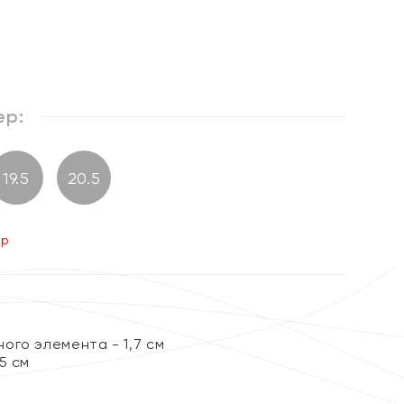
ер:
19.5
20.5
ер
ого элемента - 1,7 см
5 см