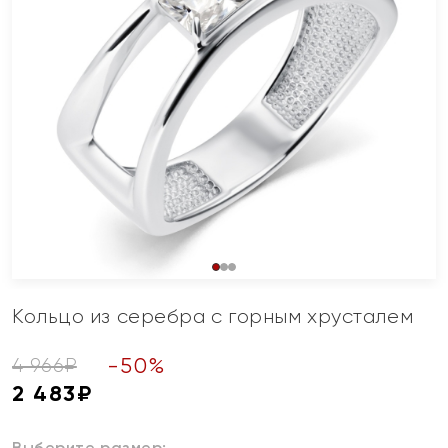
Кольцо из серебра с горным хрусталем
-
50
%
4 966
₽
2 483
₽
Выберите размер: