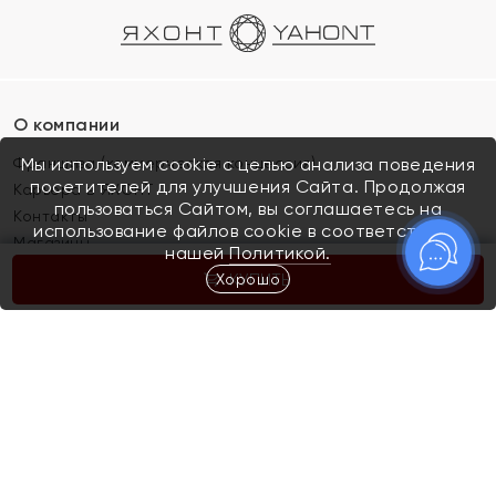
О компании
Франшиза (коммерческая концессия)
Мы используем cookie с целью анализа поведения
посетителей для улучшения Сайта. Продолжая
Карьера в ЯХОНТ
пользоваться Сайтом, вы соглашаетесь на
Контакты
использование файлов cookie в соответствии с
Магазины
нашей
Политикой.
Хорошо
КУПИТЬ
Покупателям
Как определить размер украшения
Киров
Акции
Магазины
Скупка и обмен золота
Отзывы
Электронный подарочный сертификат
Помолвка и свадьба
Правила пользования Электронным
Каталог
подарочным сертификатом «Яхонт»