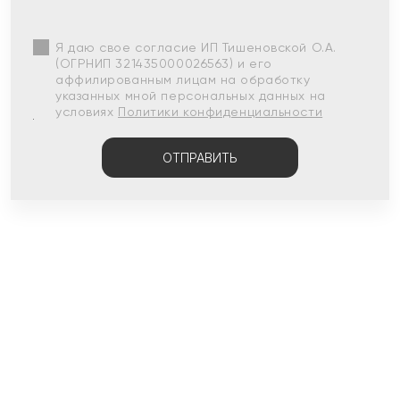
Я даю свое согласие ИП Тишеновской О.А.
(ОГРНИП 321435000026563) и его
аффилированным лицам на обработку
указанных мной персональных данных на
условиях
Политики конфиденциальности
ОТПРАВИТЬ