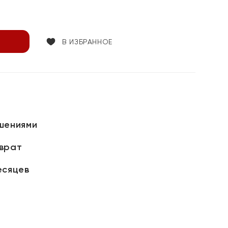
В ИЗБРАННОЕ
шениями
зврат
есяцев