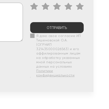
ОТПРАВИТЬ
Я даю свое согласие ИП
Тишеновской О.А.
(ОГРНИП
321435000026563) и его
аффилированным лицам
на обработку указанных
мной персональных
данных на условиях
Политики
конфиденциальности