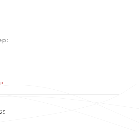
%
ер:
ер
25