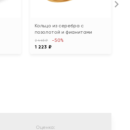
Кольцо из серебра с
К
позолотой и фианитами
ф
-50%
2 445 ₽
3 
1 223 ₽
1
Оценка: