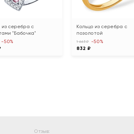
 из серебра с
Кольцо из серебра с
тами "Бабочка"
позолотой
-50%
-50%
1 663 ₽
₽
832 ₽
Отзыв: