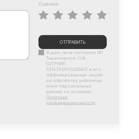
Оценка:
ОТПРАВИТЬ
Я даю свое согласие ИП
Тишеновской О.А.
(ОГРНИП
321435000026563) и его
аффилированным лицам
на обработку указанных
мной персональных
данных на условиях
Политики
конфиденциальности