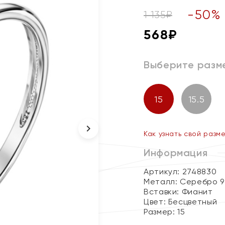
-
50
%
1 135
₽
568
₽
Выберите разм
15
15.5
Как узнать свой разм
Информация
Артикул: 2748830
Металл:
Серебро 9
Вставки:
Фианит
Цвет:
Бесцветный
Размер:
15