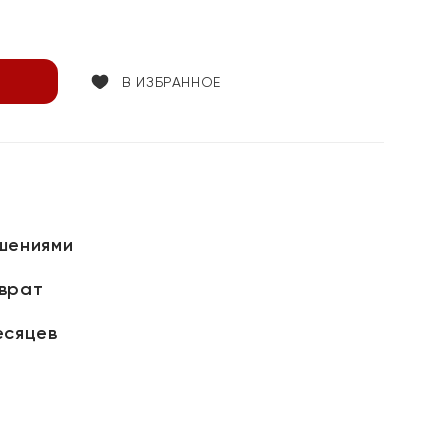
В ИЗБРАННОЕ
шениями
зврат
есяцев