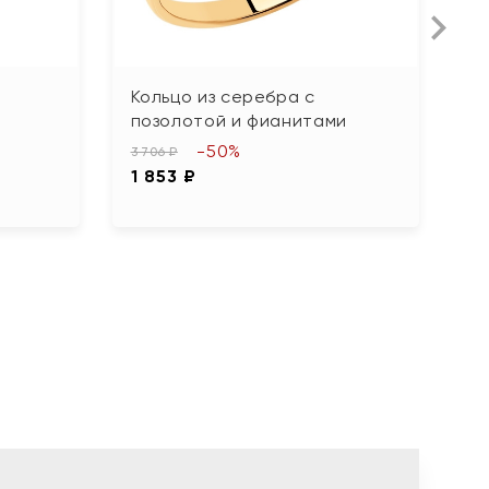
Кольцо из серебра с
К
позолотой и фианитами
ф
-50%
3 706 ₽
5 
1 853 ₽
2