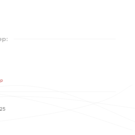
ер:
ер
25