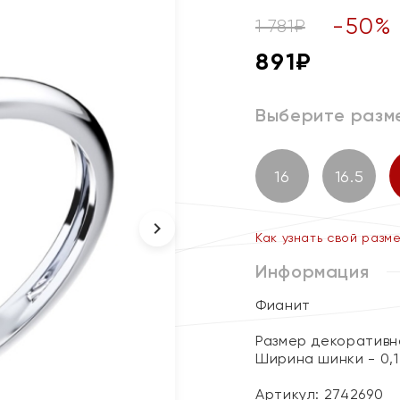
-
50
%
1 781
₽
891
₽
Выберите разм
16
16.5
Как узнать свой разм
Информация
Фианит
Размер декоративно
Ширина шинки - 0,1
Артикул: 2742690