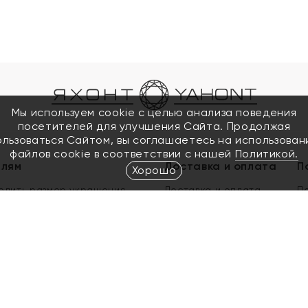
Мы используем cookie с целью анализа поведения
посетителей для улучшения Сайта. Продолжая
ользоваться Сайтом, вы соглашаетесь на использован
файлов cookie в соответствии с нашей
Политикой.
елям
Доставка и оплата
П
Хорошо
елить размер украшения
Доставка и оплата
П
п
обмен золота
ый подарочный сертификат
ользования Электронным
м сертификатом «Яхонт»