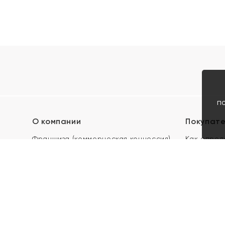
п
О компании
Покупат
Франшиза (коммерческая концессия)
Как опред
Карьера в ЯХОНТ
Акции
Контакты
Скупка и 
Магазины
Отзывы
Электронн
Правила п
подарочны