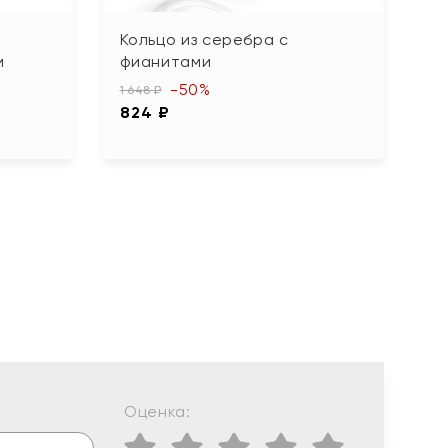
Кольцо из серебра с
К
м
фианитами
г
-50%
1 648 ₽
3 
824 ₽
1 
Оценка: