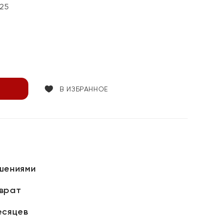
25
В ИЗБРАННОЕ
шениями
зврат
есяцев