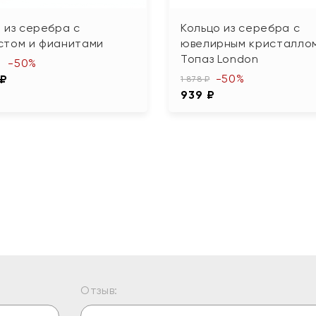
 из серебра с
Кольцо из серебра с
стом и фианитами
ювелирным кристалло
Топаз London
-50%
-50%
 ₽
1 878 ₽
939 ₽
Отзыв: