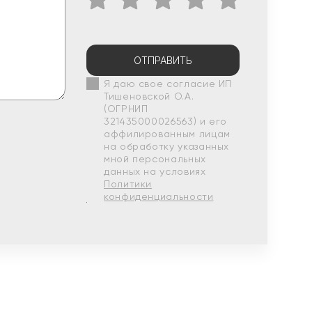
ОТПРАВИТЬ
Я даю свое согласие ИП
Тишеновской О.А.
(ОГРНИП
321435000026563) и его
аффилированным лицам
на обработку указанных
мной персональных
данных на условиях
Политики
конфиденциальности