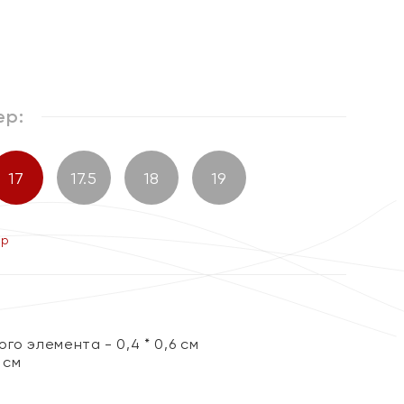
ер:
17
17.5
18
19
ер
го элемента - 0,4 * 0,6 см
 см