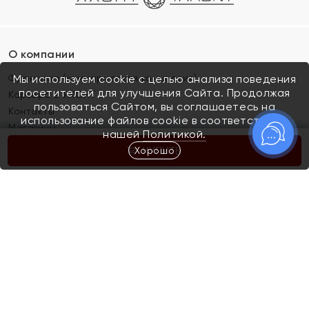
О компании
Франшиза (коммерческая концессия)
Мы используем cookie с целью анализа поведения
посетителей для улучшения Сайта. Продолжая
Карьера в ЯХОНТ
пользоваться Сайтом, вы соглашаетесь на
Контакты
использование файлов cookie в соответствии с
Магазины
нашей
Политикой.
Хорошо
КУПИТЬ
Покупателям
Как определить размер украшения
Киров
Акции
Магазины
Скупка и обмен золота
Отзывы
Электронный подарочный сертификат
Помолвка и свадьба
Правила пользования Электронным
Каталог
подарочным сертификатом «Яхонт»
Новинки