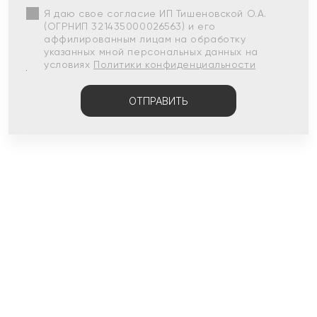
Я даю свое согласие ИП Тишеновской О.А.
(ОГРНИП 321435000026563) и его
аффилированным лицам на обработку
указанных мной персональных данных на
условиях
Политики конфиденциальности
ОТПРАВИТЬ