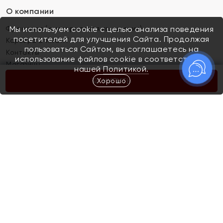
О компании
Франшиза (коммерческая концессия)
Мы используем cookie с целью анализа поведения
посетителей для улучшения Сайта. Продолжая
Карьера в ЯХОНТ
пользоваться Сайтом, вы соглашаетесь на
Контакты
использование файлов cookie в соответствии с
Магазины
нашей
Политикой.
Хорошо
КУПИТЬ
Покупателям
Как определить размер украшения
Киров
Акции
Магазины
Скупка и обмен золота
Отзывы
Электронный подарочный сертификат
Помолвка и свадьба
Правила пользования Электронным
Каталог
подарочным сертификатом «Яхонт»
Новинки
Доставка и оплата
Акции
Скупка и обмен золота
Доставка и оплата