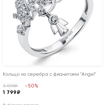
Кольцо из серебра с фианитами "Angel"
-
50
%
3 598
₽
1 799
₽
Выберите размер: