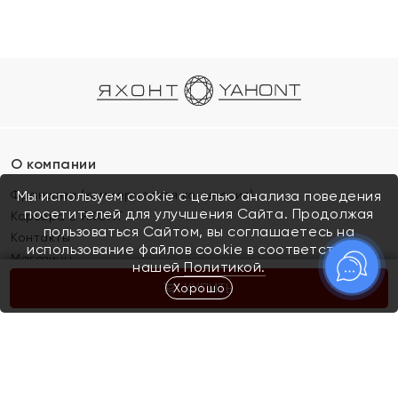
О компании
Франшиза (коммерческая концессия)
Мы используем cookie с целью анализа поведения
посетителей для улучшения Сайта. Продолжая
Карьера в ЯХОНТ
пользоваться Сайтом, вы соглашаетесь на
Контакты
использование файлов cookie в соответствии с
Магазины
нашей
Политикой.
Хорошо
КУПИТЬ
Покупателям
Как определить размер украшения
Киров
Акции
Магазины
Скупка и обмен золота