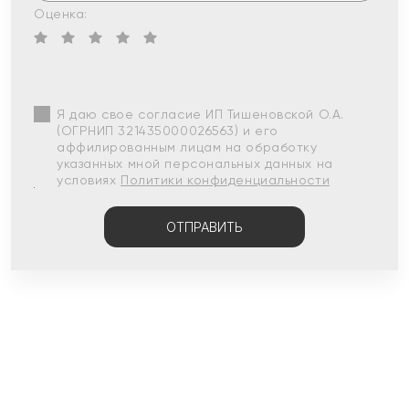
Оценка:
Я даю свое согласие ИП Тишеновской О.А.
(ОГРНИП 321435000026563) и его
аффилированным лицам на обработку
указанных мной персональных данных на
условиях
Политики конфиденциальности
ОТПРАВИТЬ