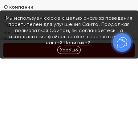
О компании
Франшиза (коммерческая концессия)
Мы используем cookie с целью анализа поведения
посетителей для улучшения Сайта. Продолжая
Карьера в ЯХОНТ
пользоваться Сайтом, вы соглашаетесь на
Контакты
использование файлов cookie в соответствии с
Магазины
нашей
Политикой.
Хорошо
КУПИТЬ
Покупателям
Как определить размер украшения
Киров
Акции
Магазины
Скупка и обмен золота
Отзывы
Электронный подарочный сертификат
Помолвка и свадьба
Правила пользования Электронным
Каталог
подарочным сертификатом «Яхонт»
Новинки
Доставка и оплата
Акции
Скупка и обмен золота
Доставка и оплата