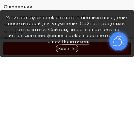
О компании
Франшиза (коммерческая концессия)
Мы используем cookie с целью анализа поведения
посетителей для улучшения Сайта. Продолжая
Карьера в ЯХОНТ
пользоваться Сайтом, вы соглашаетесь на
Контакты
использование файлов cookie в соответствии с
Магазины
нашей
Политикой.
Хорошо
КУПИТЬ
Покупателям
Как определить размер украшения
Киров
Акции
Магазины
Скупка и обмен золота
Отзывы
Электронный подарочный сертификат
Помолвка и свадьба
Правила пользования Электронным
Каталог
подарочным сертификатом «Яхонт»
Новинки
Доставка и оплата
Акции
Скупка и обмен золота
Доставка и оплата