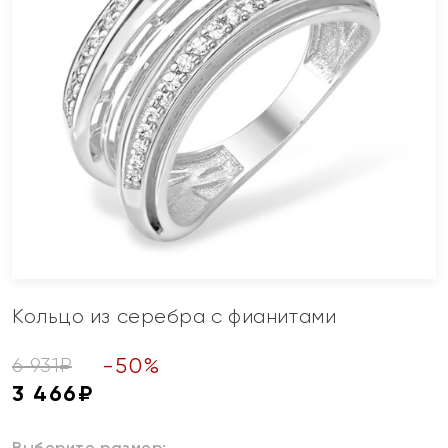
Кольцо из серебра с фианитами
-
50
%
6 931
₽
3 466
₽
Выберите размер: