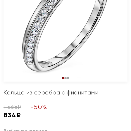
Кольцо из серебра с фианитами
-
50
%
1 668
₽
834
₽
Выберите размер: