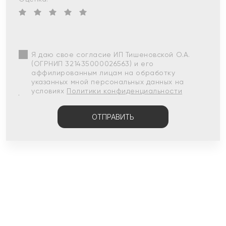
Я даю свое согласие ИП Тишеновской О.А.
(ОГРНИП 321435000026563) и его
аффилированным лицам на обработку
указанных мной персональных данных на
условиях
Политики конфиденциальности
ОТПРАВИТЬ