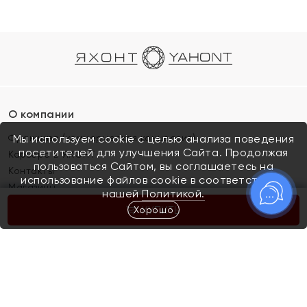
О компании
Франшиза (коммерческая концессия)
Мы используем cookie с целью анализа поведения
посетителей для улучшения Сайта. Продолжая
Карьера в ЯХОНТ
пользоваться Сайтом, вы соглашаетесь на
Контакты
использование файлов cookie в соответствии с
Магазины
нашей
Политикой.
Хорошо
КУПИТЬ
Покупателям
Как определить размер украшения
Киров
Акции
Магазины
Скупка и обмен золота
Отзывы