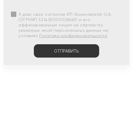
Я даю свое согласие ИП Тишеновской О.А.
(ОГРНИП 321435000026563) и его
аффилированным лицам на обработку
указанных мной персональных данных на
условиях
Политики конфиденциальности
ОТПРАВИТЬ