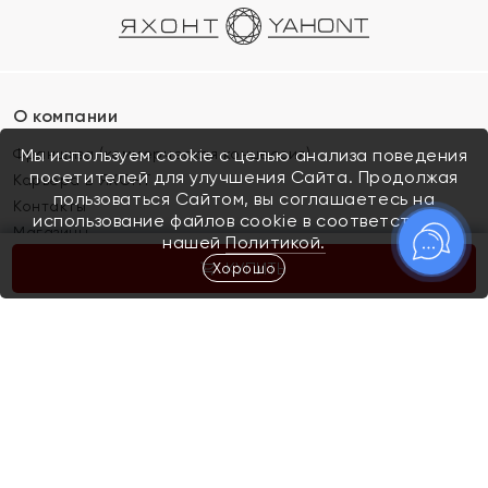
О компании
Франшиза (коммерческая концессия)
Мы используем cookie с целью анализа поведения
посетителей для улучшения Сайта. Продолжая
Карьера в ЯХОНТ
пользоваться Сайтом, вы соглашаетесь на
Контакты
использование файлов cookie в соответствии с
Магазины
нашей
Политикой.
Хорошо
КУПИТЬ
Покупателям
Как определить размер украшения
Киров
Акции
Магазины
Скупка и обмен золота
Отзывы
Электронный подарочный сертификат
Помолвка и свадьба
Правила пользования Электронным
Каталог
подарочным сертификатом «Яхонт»