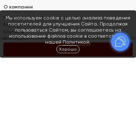
О компании
Франшиза (коммерческая концессия)
Мы используем cookie с целью анализа поведения
посетителей для улучшения Сайта. Продолжая
Карьера в ЯХОНТ
пользоваться Сайтом, вы соглашаетесь на
Контакты
использование файлов cookie в соответствии с
Магазины
нашей
Политикой.
Хорошо
КУПИТЬ
Покупателям
Как определить размер украшения
Киров
Акции
Магазины
Скупка и обмен золота
Отзывы
Электронный подарочный сертификат
Помолвка и свадьба
Правила пользования Электронным
Каталог
подарочным сертификатом «Яхонт»
Новинки
Доставка и оплата
Акции
Скупка и обмен золота
Доставка и оплата