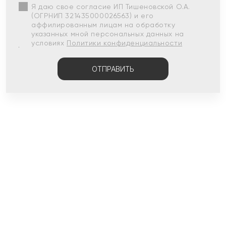
Я даю свое согласие ИП Тишеновской О.А.
(ОГРНИП 321435000026563) и его
аффилированным лицам на обработку
указанных мной персональных данных на
условиях
Политики конфиденциальности
ОТПРАВИТЬ