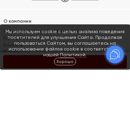
О компании
Франшиза (коммерческая концессия)
Мы используем cookie с целью анализа поведения
посетителей для улучшения Сайта. Продолжая
Карьера в ЯХОНТ
пользоваться Сайтом, вы соглашаетесь на
Контакты
использование файлов cookie в соответствии с
Магазины
нашей
Политикой.
Хорошо
КУПИТЬ
Покупателям
Как определить размер украшения
Киров
Акции
Магазины
Скупка и обмен золота
Отзывы
Электронный подарочный сертификат
Помолвка и свадьба
Правила пользования Электронным
Каталог
подарочным сертификатом «Яхонт»
Новинки