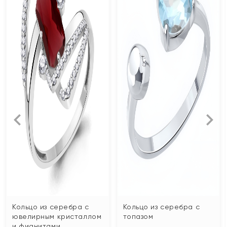
Кольцо из серебра с
Кольцо из серебра с
ювелирным кристаллом
топазом
и фианитами