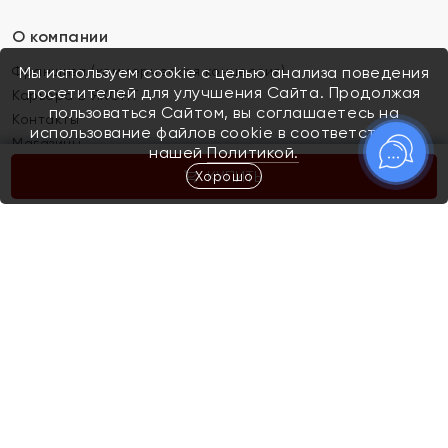
О компании
Франшиза (коммерческая концессия)
Мы используем cookie с целью анализа поведения
посетителей для улучшения Сайта. Продолжая
Карьера в ЯХОНТ
пользоваться Сайтом, вы соглашаетесь на
Контакты
использование файлов cookie в соответствии с
Магазины
нашей
Политикой.
Хорошо
КУПИТЬ
Покупателям
Как определить размер украшения
Киров
Акции
Магазины
Скупка и обмен золота
Отзывы
Электронный подарочный сертификат
Помолвка и свадьба
Правила пользования Электронным
Каталог
подарочным сертификатом «Яхонт»
Новинки
Доставка и оплата
Акции