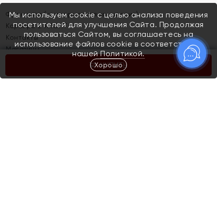
Франшиза (коммерческая концессия)
Мы используем cookie с целью анализа поведения
посетителей для улучшения Сайта. Продолжая
Карьера в ЯХОНТ
пользоваться Сайтом, вы соглашаетесь на
Контакты
использование файлов cookie в соответствии с
Магазины
нашей
Политикой.
Хорошо
КУПИТЬ
Покупателям
Как определить размер украшения
Киров
Акции
Магазины
Скупка и обмен золота
Отзывы
Электронный подарочный сертификат
Помолвка и свадьба
Правила пользования Электронным
Каталог
подарочным сертификатом «Яхонт»
Новинки
Доставка и оплата
Акции
Скупка и обмен золота
Доставка и оплата