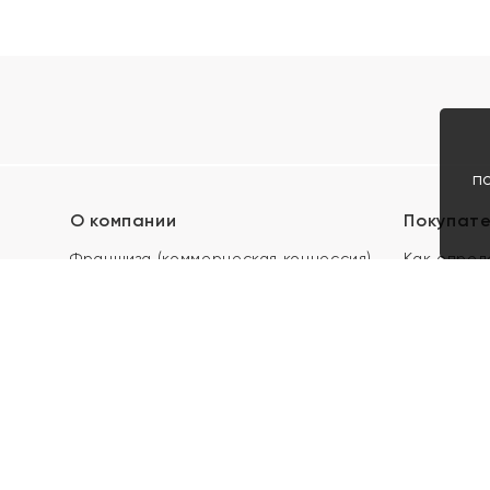
п
О компании
Покупат
Франшиза (коммерческая концессия)
Как опред
Карьера в ЯХОНТ
Акции
Контакты
Скупка и 
Магазины
Отзывы
Электронн
Правила п
подарочны