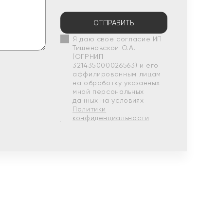
ОТПРАВИТЬ
Я даю свое согласие ИП
Тишеновской О.А.
(ОГРНИП
321435000026563) и его
аффилированным лицам
на обработку указанных
мной персональных
данных на условиях
Политики
конфиденциальности