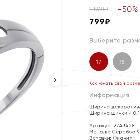
-
50
%
1 598
₽
799
₽
Выберите разм
17
18
Как узнать свой разм
Информация
Ширина декоративн
Ширина шинки - 0,1
Артикул: 2743458
Металл:
Серебро 9
Вставки:
Фианит