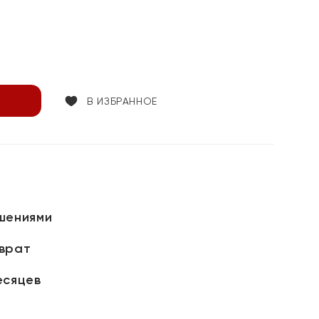
В ИЗБРАННОЕ
шениями
зврат
есяцев