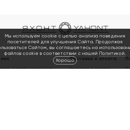
Мы используем cookie с целью анализа поведения
посетителей для улучшения Сайта. Продолжая
ользоваться Сайтом, вы соглашаетесь на использован
файлов cookie в соответствии с нашей
Политикой.
елям
Доставка и оплата
П
Хорошо
елить размер украшения
Доставка и оплата
П
п
обмен золота
ый подарочный сертификат
ользования Электронным
м сертификатом «Яхонт»