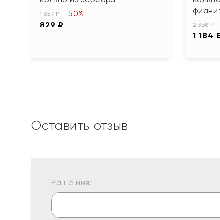
фиани
-50%
1 657 ₽
829 ₽
2 368 ₽
1 184 
Оставить отзыв
Ваше имя: