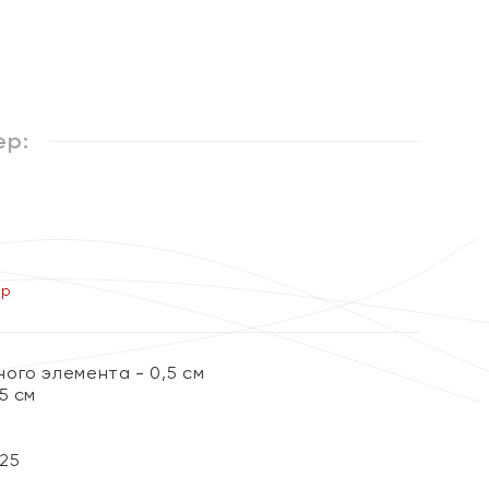
ер:
ер
ого элемента - 0,5 см
5 см
25