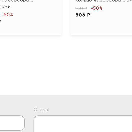
тами
-50%
1 612 ₽
-50%
806 ₽
₽
Отзыв: