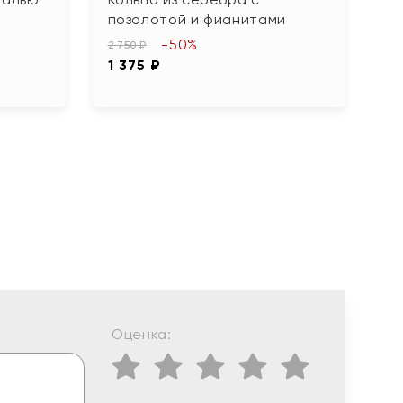
позолотой и фианитами
с
ф
-50%
2 750 ₽
1 375 ₽
4 
2 
Оценка: