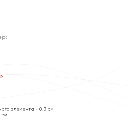
ер:
ер
ого элемента - 0,3 см
 см