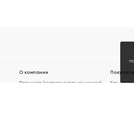
п
О компании
Покупат
Франшиза (коммерческая концессия)
Как опред
Карьера в ЯХОНТ
Акции
Контакты
Скупка и 
Магазины
Отзывы
Электронн
Правила п
подарочны