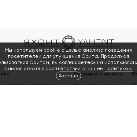
Мы используем cookie с целью анализа поведения
посетителей для улучшения Сайта. Продолжая
ользоваться Сайтом, вы соглашаетесь на использован
файлов cookie в соответствии с нашей
Политикой.
елям
Доставка и оплата
П
Хорошо
елить размер украшения
Доставка и оплата
П
п
обмен золота
ый подарочный сертификат
ользования Электронным
м сертификатом «Яхонт»