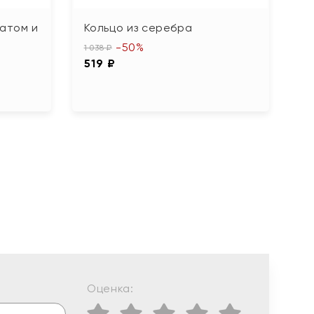
гатом и
Кольцо из серебра
К
б
-50%
1 038 ₽
519 ₽
4 
2
Оценка: