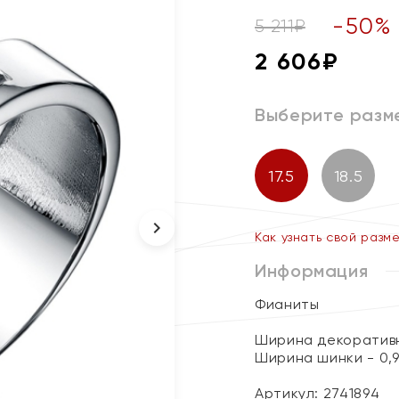
-
50
%
5 211
₽
2 606
₽
Выберите разм
17.5
18.5
Как узнать свой разм
Информация
Фианиты
Ширина декоративн
Ширина шинки - 0,9
Артикул: 2741894