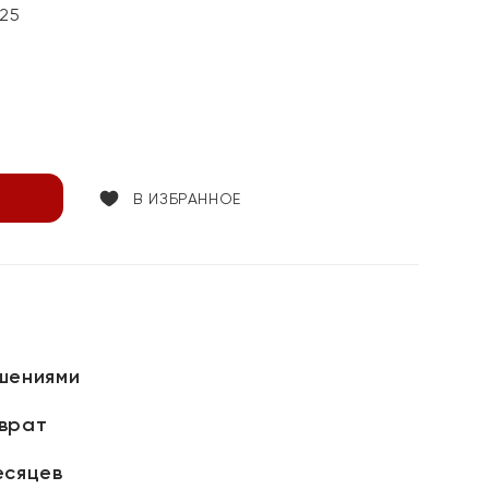
25
В ИЗБРАННОЕ
шениями
зврат
есяцев