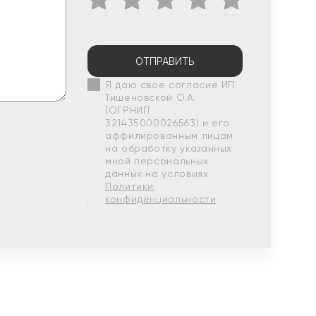
ОТПРАВИТЬ
Я даю свое согласие ИП
Тишеновской О.А.
(ОГРНИП
321435000026563) и его
аффилированным лицам
на обработку указанных
мной персональных
данных на условиях
Политики
конфиденциальности