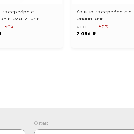
 из серебра с
Кольцо из серебра с а
гом и фианитами
фианитами
-50%
-50%
4 111 ₽
₽
2 056 ₽
Отзыв: