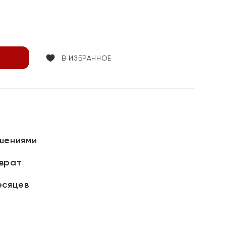
В ИЗБРАННОЕ
шениями
зврат
есяцев