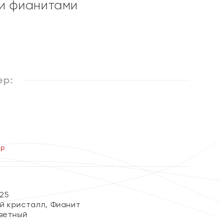
и фианитами
ер:
ер
25
й кристалл, Фианит
ветный