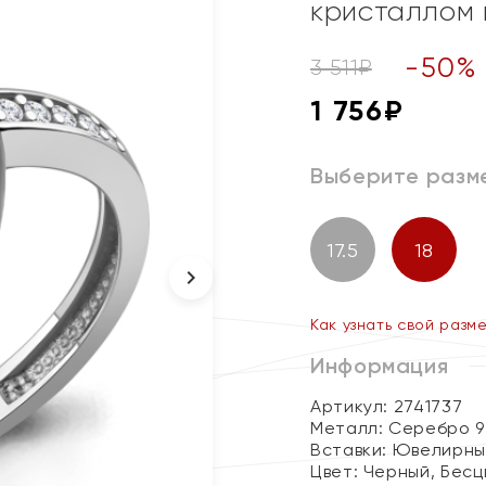
кристаллом 
-
50
%
3 511
₽
1 756
₽
Выберите разм
17.5
18
Как узнать свой разм
Информация
Артикул: 2741737
Металл:
Серебро 9
Вставки:
Ювелирны
Цвет:
Черный, Бесц