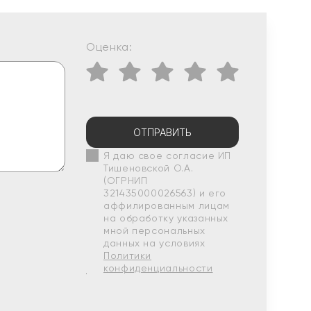
Оценка:
ОТПРАВИТЬ
Я даю свое согласие ИП
Тишеновской О.А.
(ОГРНИП
321435000026563) и его
аффилированным лицам
на обработку указанных
мной персональных
данных на условиях
Политики
конфиденциальности