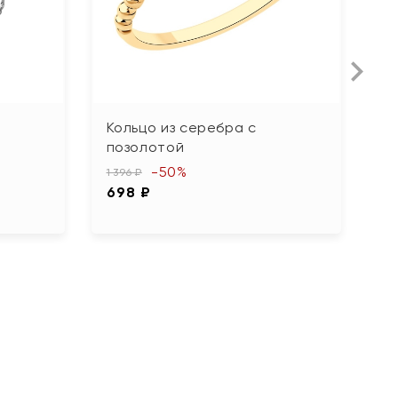
Кольцо из серебра с
К
позолотой
ф
-50%
1 396 ₽
3 
698 ₽
1 