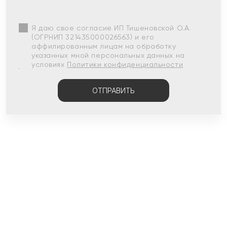
Я даю свое согласие ИП Тишеновской О.А.
(ОГРНИП 321435000026563) и его
аффилированным лицам на обработку
указанных мной персональных данных на
условиях
Политики конфиденциальности
ОТПРАВИТЬ