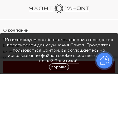
О компании
Франшиза (коммерческая концессия)
Мы используем cookie с целью анализа поведения
посетителей для улучшения Сайта. Продолжая
Карьера в ЯХОНТ
пользоваться Сайтом, вы соглашаетесь на
Контакты
использование файлов cookie в соответствии с
Магазины
нашей
Политикой.
Хорошо
КУПИТЬ
Покупателям
Как определить размер украшения
Киров
Акции
Магазины
Скупка и обмен золота
Отзывы
Электронный подарочный сертификат
Помолвка и свадьба
Правила пользования Электронным
Каталог
подарочным сертификатом «Яхонт»