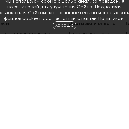
Мы используем cookie с целью анализа поведения
посетителей для улучшения Сайта. Продолжая
ользоваться Сайтом, вы соглашаетесь на использован
файлов cookie в соответствии с нашей
Политикой.
елям
Доставка и оплата
П
Хорошо
елить размер украшения
Доставка и оплата
П
п
обмен золота
ый подарочный сертификат
ользования Электронным
м сертификатом «Яхонт»