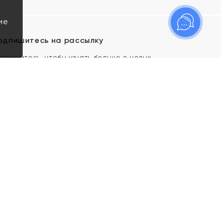
ие
одпишитесь на рассылку
одпишитесь, чтобы узнать больше о новых
оступлениях, новостях и спецпредложениях Яхонт!
Я даю свое согласие ИП Тишеновской О.А.
(ОГРНИП 321435000026563) и его
аффилированным лицам на обработку указанных
мной персональных данных на условиях
Политики
конфиденциальности