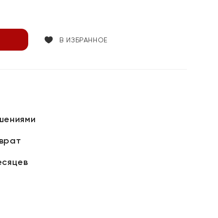
В ИЗБРАННОЕ
шениями
зврат
есяцев