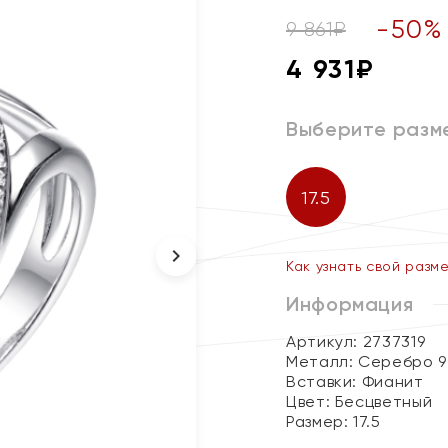
-
50
%
9 861
₽
4 931
₽
Выберите разм
17.5
Как узнать свой разм
Информация
Артикул: 2737319
Металл:
Серебро 9
Вставки:
Фианит
Цвет:
Бесцветный
Размер:
17.5