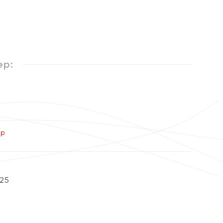
ер:
ер
25