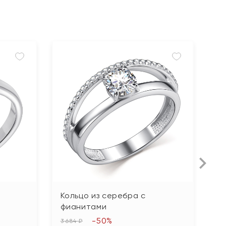
Кольцо из серебра с
К
фианитами
ю
ф
-50%
3 684 ₽