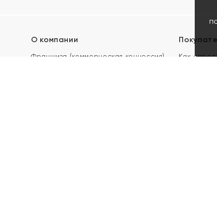
п
О компании
Покупат
Франшиза (коммерческая концессия)
Как опред
Карьера в ЯХОНТ
Акции
Контакты
Скупка и 
Магазины
Отзывы
Электронн
Правила п
подарочны