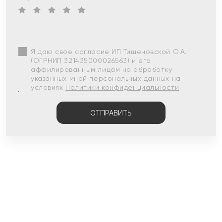
Я даю свое согласие ИП Тишеновской О.А.
(ОГРНИП 321435000026563) и его
аффилированным лицам на обработку
указанных мной персональных данных на
условиях
Политики конфиденциальности
ОТПРАВИТЬ