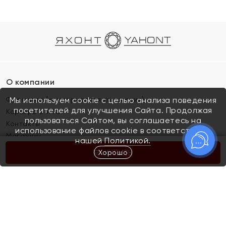
О компании
Франшиза (коммерческая концессия)
Мы используем cookie с целью анализа поведения
посетителей для улучшения Сайта. Продолжая
Карьера в ЯХОНТ
пользоваться Сайтом, вы соглашаетесь на
Контакты
использование файлов cookie в соответствии с
Магазины
нашей
Политикой.
Хорошо
КУПИТЬ
Покупателям
Как определить размер украшения
Киров
Акции
Магазины
Скупка и обмен золота
Отзывы