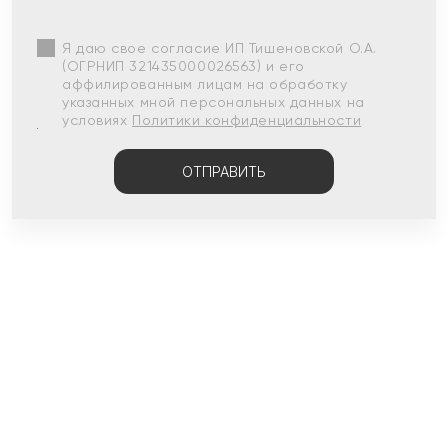
Я даю свое согласие ИП Тишеновской О.А.
(ОГРНИП 321435000026563) и его
аффилированным лицам на обработку
указанных мной персональных данных на
условиях
Политики конфиденциальности
ОТПРАВИТЬ