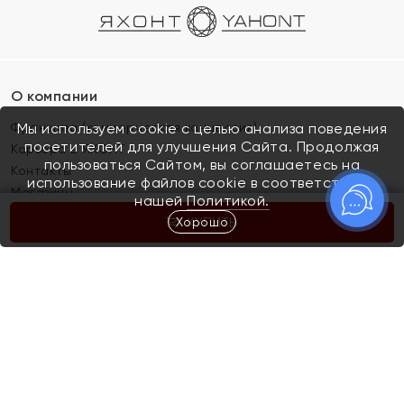
О компании
Франшиза (коммерческая концессия)
Мы используем cookie с целью анализа поведения
посетителей для улучшения Сайта. Продолжая
Карьера в ЯХОНТ
пользоваться Сайтом, вы соглашаетесь на
Контакты
использование файлов cookie в соответствии с
Магазины
нашей
Политикой.
Хорошо
КУПИТЬ
Покупателям
Как определить размер украшения
Киров
Акции
Магазины
Скупка и обмен золота
Отзывы
Электронный подарочный сертификат
Помолвка и свадьба
Правила пользования Электронным
Каталог
подарочным сертификатом «Яхонт»