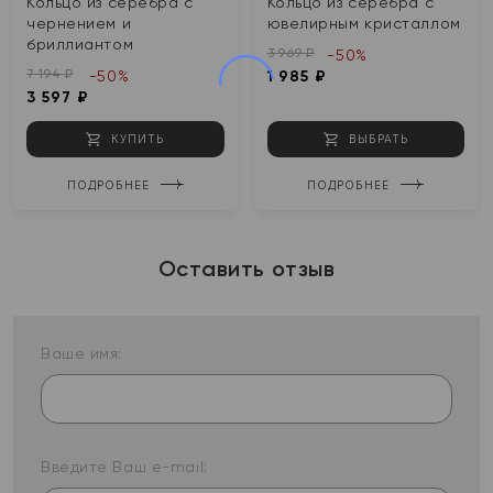
Кольцо из серебра с
Кольцо из серебра с
чернением и
ювелирным кристаллом
бриллиантом
3 969 ₽
-50%
7 194 ₽
-50%
1 985 ₽
3 597 ₽
КУПИТЬ
ВЫБРАТЬ
ПОДРОБНЕЕ
ПОДРОБНЕЕ
Оставить отзыв
Ваше имя:
Введите Ваш e-mail: