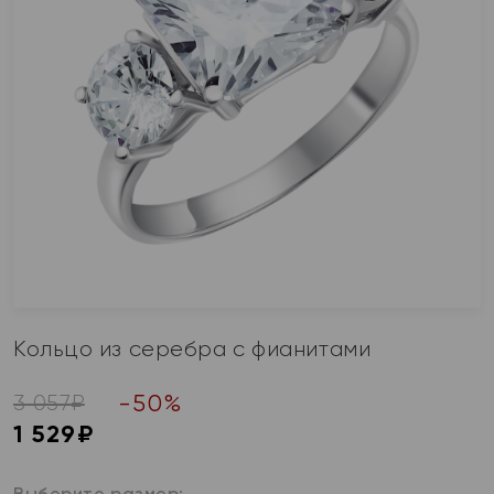
Кольцо из серебра с фианитами
-
50
%
3 057
₽
1 529
₽
Выберите размер: