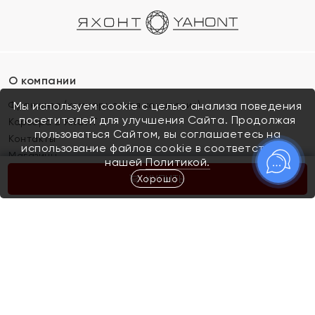
О компании
Франшиза (коммерческая концессия)
Мы используем cookie с целью анализа поведения
посетителей для улучшения Сайта. Продолжая
Карьера в ЯХОНТ
пользоваться Сайтом, вы соглашаетесь на
Контакты
использование файлов cookie в соответствии с
Магазины
нашей
Политикой.
Хорошо
КУПИТЬ
Покупателям
Как определить размер украшения
Киров
Акции
Магазины
Скупка и обмен золота
Отзывы
Электронный подарочный сертификат
Помолвка и свадьба
Правила пользования Электронным
Каталог
подарочным сертификатом «Яхонт»