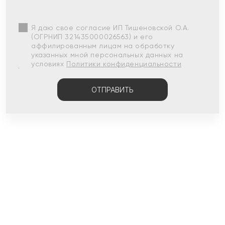
Я даю свое согласие ИП Тишеновской О.А.
(ОГРНИП 321435000026563) и его
аффилированным лицам на обработку
указанных мной персональных данных на
условиях
Политики конфиденциальности
ОТПРАВИТЬ