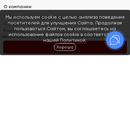
О компании
Франшиза (коммерческая концессия)
Мы используем cookie с целью анализа поведения
посетителей для улучшения Сайта. Продолжая
Карьера в ЯХОНТ
пользоваться Сайтом, вы соглашаетесь на
Контакты
использование файлов cookie в соответствии с
Магазины
нашей
Политикой.
Хорошо
КУПИТЬ
Покупателям
Как определить размер украшения
Киров
Акции
Магазины
Скупка и обмен золота
Отзывы
Электронный подарочный сертификат
Помолвка и свадьба
Правила пользования Электронным
Каталог
подарочным сертификатом «Яхонт»
Новинки
Доставка и оплата
Акции
Скупка и обмен золота
Доставка и оплата