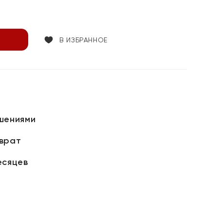
В ИЗБРАННОЕ
шениями
зврат
есяцев