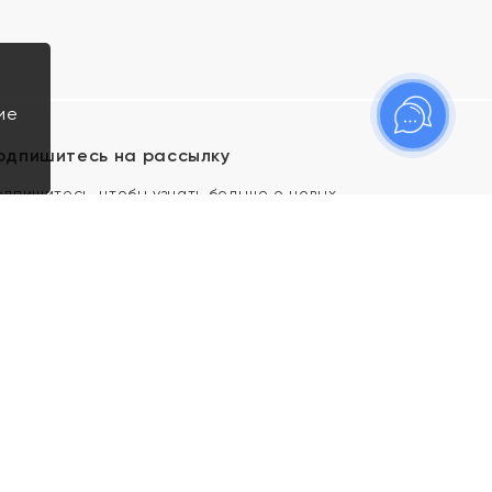
ие
одпишитесь на рассылку
одпишитесь, чтобы узнать больше о новых
оступлениях, новостях и спецпредложениях Яхонт!
Я даю свое согласие ИП Тишеновской О.А.
(ОГРНИП 321435000026563) и его
аффилированным лицам на обработку указанных