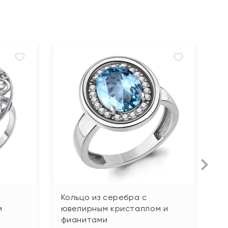
Кольцо из серебра с
К
м
ювелирным кристаллом и
ф
фианитами
5 5