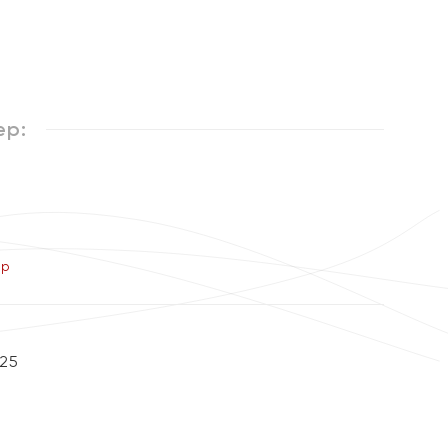
ер:
ер
25