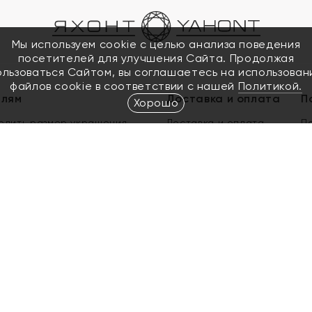
Мы используем cookie с целью анализа поведения
посетителей для улучшения Сайта. Продолжая
ользоваться Сайтом, вы соглашаетесь на использован
файлов cookie в соответствии с нашей
Политикой.
елям
Доставка и оплата
П
Хорошо
елить размер украшения
Доставка и оплата
П
п
обмен золота
ый подарочный сертификат
ользования Электронным
м сертификатом «Яхонт»