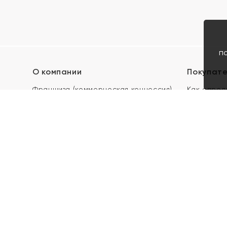
п
О компании
Покупат
Франшиза (коммерческая концессия)
Как опред
Карьера в ЯХОНТ
Акции
Контакты
Скупка и 
Магазины
Отзывы
Электронн
Правила п
подарочны