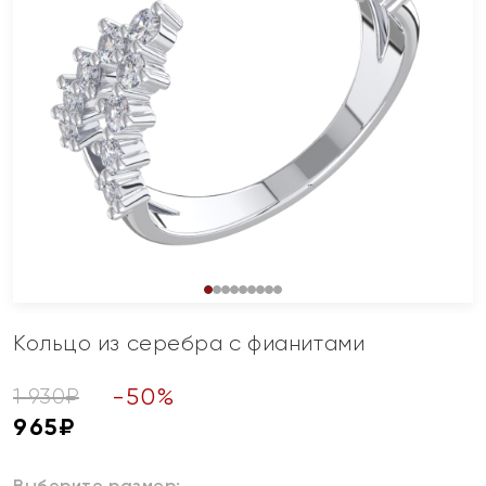
Кольцо из серебра с фианитами
-
50
%
1 930
₽
965
₽
Выберите размер: