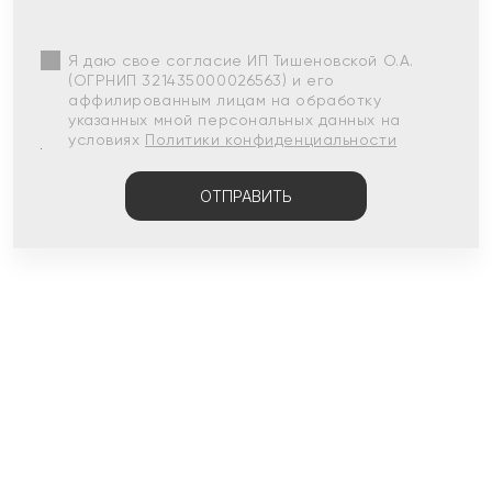
Я даю свое согласие ИП Тишеновской О.А.
(ОГРНИП 321435000026563) и его
аффилированным лицам на обработку
указанных мной персональных данных на
условиях
Политики конфиденциальности
ОТПРАВИТЬ