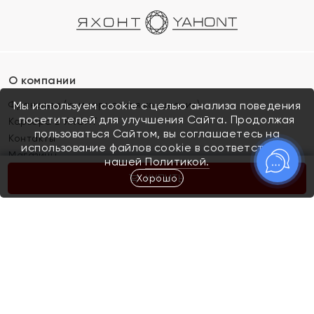
О компании
Франшиза (коммерческая концессия)
Мы используем cookie с целью анализа поведения
посетителей для улучшения Сайта. Продолжая
Карьера в ЯХОНТ
пользоваться Сайтом, вы соглашаетесь на
Контакты
использование файлов cookie в соответствии с
Магазины
нашей
Политикой.
Хорошо
КУПИТЬ
Покупателям
Как определить размер украшения
Киров
Акции
Магазины
Скупка и обмен золота
Отзывы
Электронный подарочный сертификат
Помолвка и свадьба
Правила пользования Электронным
Каталог
подарочным сертификатом «Яхонт»