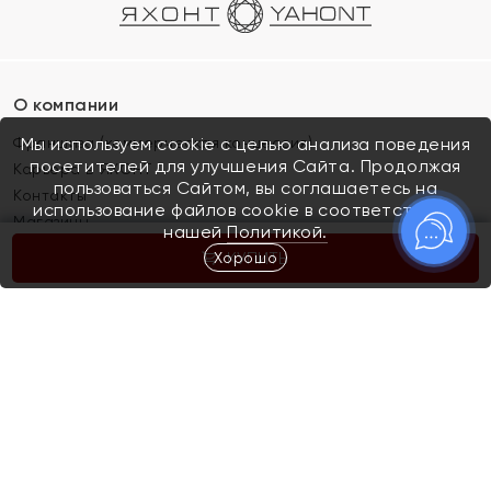
О компании
Франшиза (коммерческая концессия)
Мы используем cookie с целью анализа поведения
посетителей для улучшения Сайта. Продолжая
Карьера в ЯХОНТ
пользоваться Сайтом, вы соглашаетесь на
Контакты
использование файлов cookie в соответствии с
Магазины
нашей
Политикой.
Хорошо
КУПИТЬ
Покупателям
Как определить размер украшения
Киров
Акции
Магазины
Скупка и обмен золота
Отзывы
Электронный подарочный сертификат
Помолвка и свадьба
Правила пользования Электронным
Каталог
подарочным сертификатом «Яхонт»