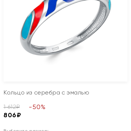
Кольцо из серебра с эмалью
-
50
%
1 612
₽
806
₽
Выберите размер: