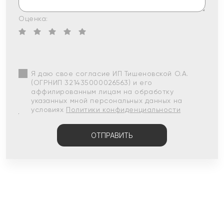
Оценка:
Я даю свое согласие ИП Тишеновской О.А.
(ОГРНИП 321435000026563) и его
аффилированным лицам на обработку
указанных мной персональных данных на
условиях
Политики конфиденциальности
ОТПРАВИТЬ