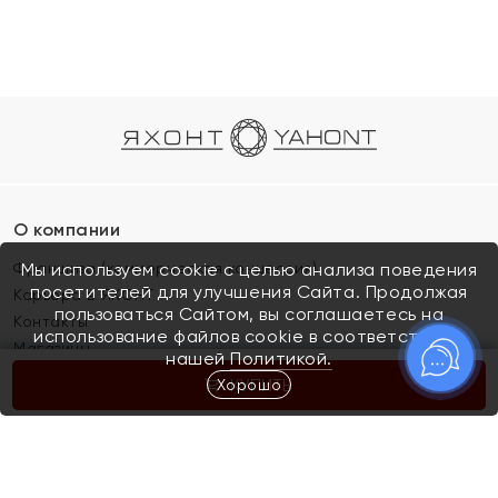
О компании
Франшиза (коммерческая концессия)
Мы используем cookie с целью анализа поведения
посетителей для улучшения Сайта. Продолжая
Карьера в ЯХОНТ
пользоваться Сайтом, вы соглашаетесь на
Контакты
использование файлов cookie в соответствии с
Магазины
нашей
Политикой.
Хорошо
КУПИТЬ
Покупателям
Как определить размер украшения
Киров
Акции
Магазины
Скупка и обмен золота