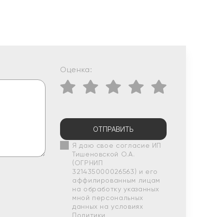
Оценка:
ОТПРАВИТЬ
Я даю свое согласие ИП
Тишеновской О.А.
(ОГРНИП
321435000026563) и его
аффилированным лицам
на обработку указанных
мной персональных
данных на условиях
Политики