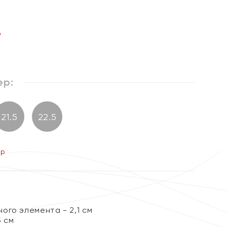
%
ер:
21.5
22.5
ер
ого элемента - 2,1 см
5 см