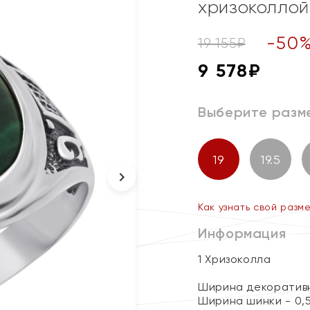
хризоколлой
-
50
19 155
₽
9 578
₽
Выберите разм
19
19.5
Как узнать свой разм
Информация
1 Хризоколла
Ширина декоративн
Ширина шинки - 0,