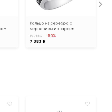
Кольцо из серебра с
К
зом
чернением и кварцем
ч
-50%
14 766 ₽
19
7 383 ₽
9