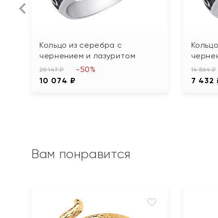
Кольцо из серебра с
Кольцо
чернением и лазуритом
черне
-50%
20 147 ₽
14 864 ₽
10 074 ₽
7 432
Вам понравится