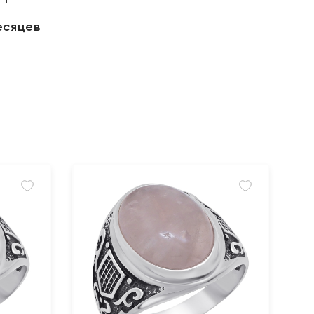
есяцев