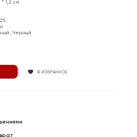
 * 1,2 см
25
а
еный, Черный
В ИЗБРАННОЕ
шениями
зврат