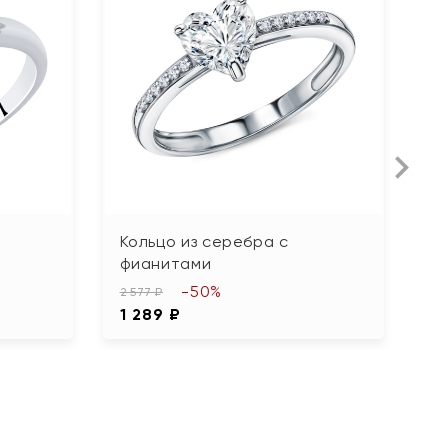
Кольцо из серебра с
К
фианитами
х
-50%
2 577 ₽
8 
1 289 ₽
4