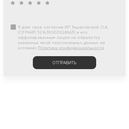
Я даю свое согласие ИП Тишеновской О.А.
(ОГРНИП 321435000026563) и его
аффилированным лицам на обработку
указанных мной персональных данных на
условиях
Политики конфиденциальности
ОТПРАВИТЬ