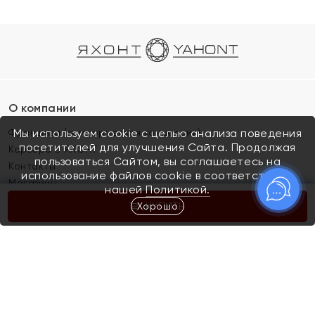
О компании
Франшиза (коммерческая концессия)
Мы используем cookie с целью анализа поведения
посетителей для улучшения Сайта. Продолжая
Карьера в ЯХОНТ
пользоваться Сайтом, вы соглашаетесь на
Контакты
использование файлов cookie в соответствии с
Магазины
нашей
Политикой.
Хорошо
КУПИТЬ
Покупателям
Как определить размер украшения
Киров
Акции
Магазины
Скупка и обмен золота
Отзывы
Электронный подарочный сертификат