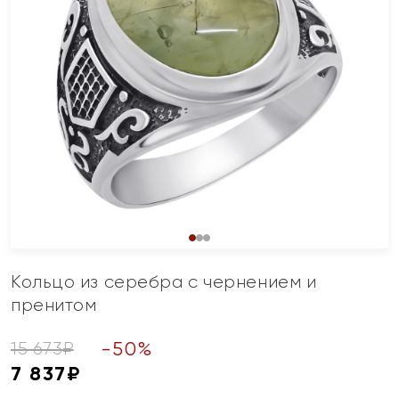
Кольцо из серебра с чернением и
пренитом
-
50
%
15 673
₽
7 837
₽