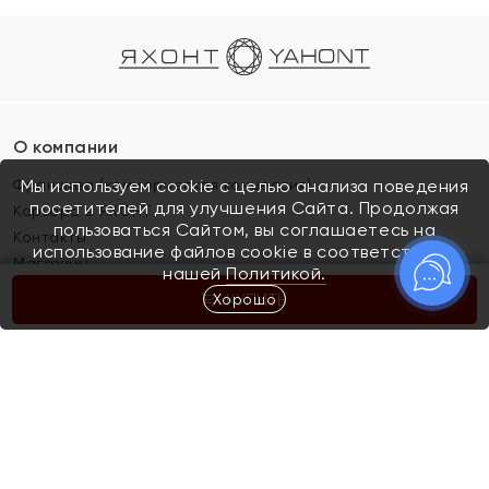
О компании
Франшиза (коммерческая концессия)
Мы используем cookie с целью анализа поведения
посетителей для улучшения Сайта. Продолжая
Карьера в ЯХОНТ
пользоваться Сайтом, вы соглашаетесь на
Контакты
использование файлов cookie в соответствии с
Магазины
нашей
Политикой.
Хорошо
КУПИТЬ
Покупателям
Как определить размер украшения
Киров
Акции
Магазины
Скупка и обмен золота
Отзывы
Электронный подарочный сертификат
Помолвка и свадьба
Правила пользования Электронным