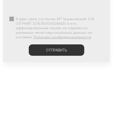
Я даю свое согласие ИП Тишеновской О.А.
(ОГРНИП 321435000026563) и его
аффилированным лицам на обработку
указанных мной персональных данных на
условиях
Политики конфиденциальности
ОТПРАВИТЬ