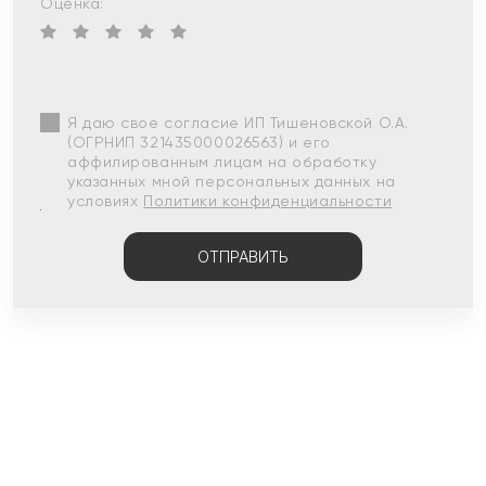
Оценка:
Я даю свое согласие ИП Тишеновской О.А.
(ОГРНИП 321435000026563) и его
аффилированным лицам на обработку
указанных мной персональных данных на
условиях
Политики конфиденциальности
ОТПРАВИТЬ