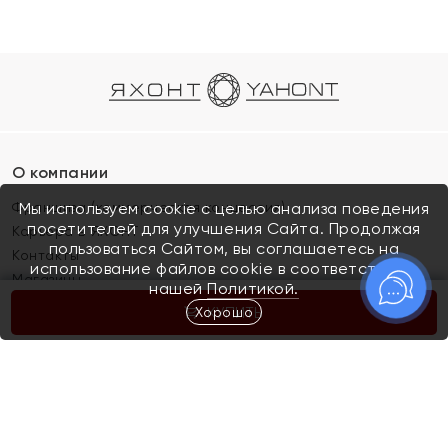
О компании
Франшиза (коммерческая концессия)
Мы используем cookie с целью анализа поведения
посетителей для улучшения Сайта. Продолжая
Карьера в ЯХОНТ
пользоваться Сайтом, вы соглашаетесь на
Контакты
использование файлов cookie в соответствии с
Магазины
нашей
Политикой.
Хорошо
КУПИТЬ
Покупателям
Как определить размер украшения
Киров
Акции
Магазины
Скупка и обмен золота
Отзывы