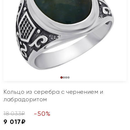
Кольцо из серебра с чернением и
лабрадоритом
-
50
%
18 033
₽
9 017
₽