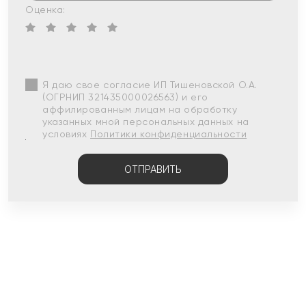
Оценка:
Я даю свое согласие ИП Тишеновской О.А.
(ОГРНИП 321435000026563) и его
аффилированным лицам на обработку
указанных мной персональных данных на
условиях
Политики конфиденциальности
ОТПРАВИТЬ