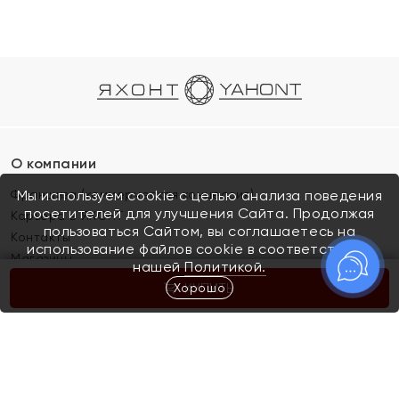
О компании
Франшиза (коммерческая концессия)
Мы используем cookie с целью анализа поведения
посетителей для улучшения Сайта. Продолжая
Карьера в ЯХОНТ
пользоваться Сайтом, вы соглашаетесь на
Контакты
использование файлов cookie в соответствии с
Магазины
нашей
Политикой.
Хорошо
КУПИТЬ
Покупателям
Как определить размер украшения
Киров
Акции
Магазины
Скупка и обмен золота
Отзывы