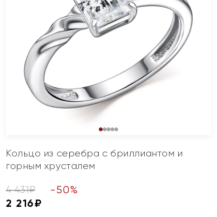
Кольцо из серебра с бриллиантом и
горным хрусталем
-
50
%
4 431
₽
2 216
₽