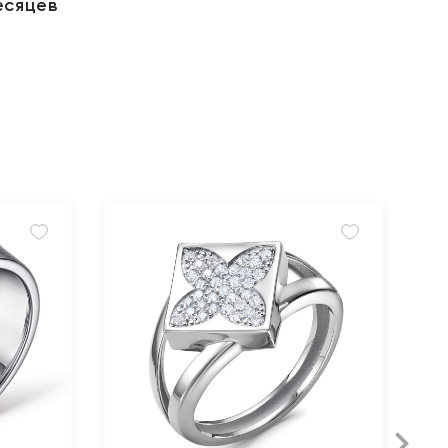
есяцев