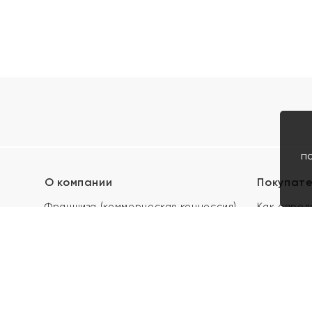
п
О компании
Покупат
Франшиза (коммерческая концессия)
Как опред
Карьера в ЯХОНТ
Акции
Контакты
Скупка и 
Магазины
Отзывы
Электронн
Правила п
подарочны