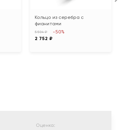
Кольцо из серебра с
К
фианитами
ф
-50%
5 504 ₽
1 9
2 752 ₽
9
Оценка: