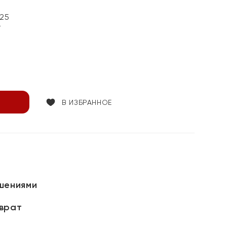
25
т
В ИЗБРАННОЕ
шениями
зврат