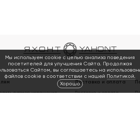
Мы используем cookie с целью анализа поведения
посетителей для улучшения Сайта. Продолжая
ользоваться Сайтом, вы соглашаетесь на использован
файлов cookie в соответствии с нашей
Политикой.
елям
Доставка и оплата
П
Хорошо
елить размер украшения
Доставка и оплата
П
п
обмен золота
ый подарочный сертификат
ользования Электронным
м сертификатом «Яхонт»