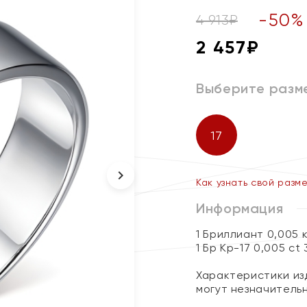
-
50
%
4 913
₽
2 457
₽
Выберите разм
17
Как узнать свой разм
Информация
1 Бриллиант 0,005 
1 Бр Кр-17 0,005 ct
Характеристики изд
могут незначитель