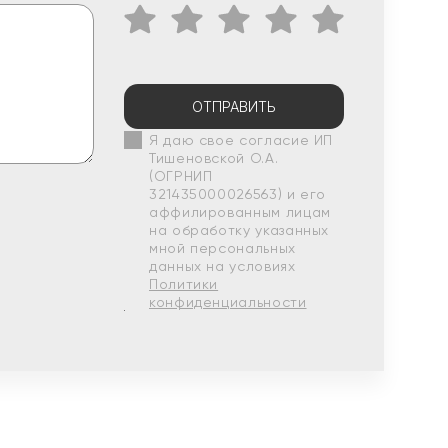
ОТПРАВИТЬ
Я даю свое согласие ИП
Тишеновской О.А.
(ОГРНИП
321435000026563) и его
аффилированным лицам
на обработку указанных
мной персональных
данных на условиях
Политики
конфиденциальности