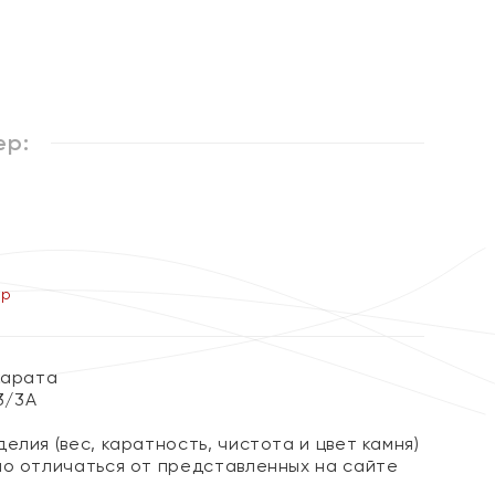
ер:
ер
карата
 3/3А
елия (вес, каратность, чистота и цвет камня)
но отличаться от представленных на сайте