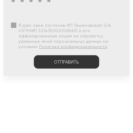
Я даю свое согласие ИП Тишеновской О.А.
(ОГРНИП 321435000026563) и его
аффилированным лицам на обработку
указанных мной персональных данных на
условиях
Политики конфиденциальности
ОТПРАВИТЬ