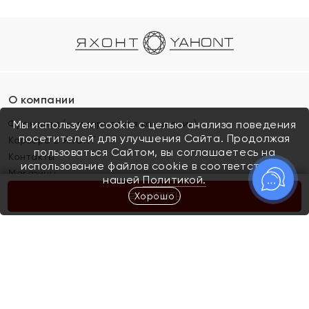
О компании
Франшиза (коммерческая концессия)
Мы используем cookie с целью анализа поведения
посетителей для улучшения Сайта. Продолжая
Карьера в ЯХОНТ
пользоваться Сайтом, вы соглашаетесь на
Контакты
использование файлов cookie в соответствии с
Магазины
нашей
Политикой.
Хорошо
КУПИТЬ
Покупателям
Как определить размер украшения
Киров
Акции
Магазины
Скупка и обмен золота
Отзывы
Электронный подарочный сертификат
Помолвка и свадьба