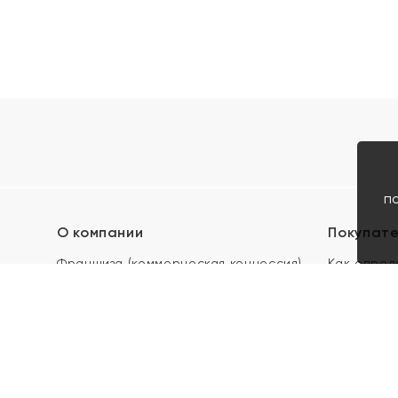
п
О компании
Покупат
Франшиза (коммерческая концессия)
Как опред
Карьера в ЯХОНТ
Акции
Контакты
Скупка и 
Магазины
Отзывы
Электронн
Правила п
подарочны