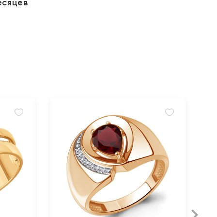
есяцев