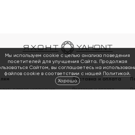
Мы используем cookie с целью анализа поведения
посетителей для улучшения Сайта. Продолжая
ользоваться Сайтом, вы соглашаетесь на использован
файлов cookie в соответствии с нашей
Политикой.
елям
Доставка и оплата
П
Хорошо
елить размер украшения
Доставка и оплата
П
п
обмен золота
ый подарочный сертификат
ользования Электронным
м сертификатом «Яхонт»