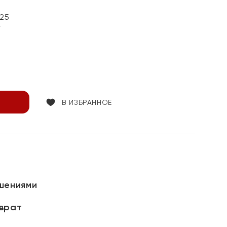
25
т
В ИЗБРАННОЕ
шениями
зврат