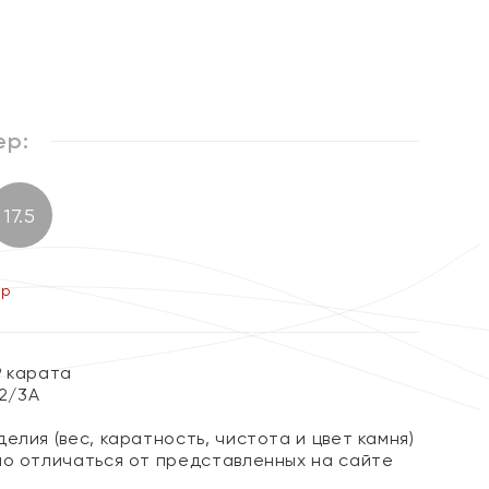
ер:
17.5
ер
9 карата
 2/3А
елия (вес, каратность, чистота и цвет камня)
но отличаться от представленных на сайте