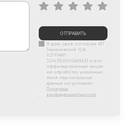
ОТПРАВИТЬ
Я даю свое согласие ИП
Тишеновской О.А.
(ОГРНИП
321435000026563) и его
аффилированным лицам
на обработку указанных
мной персональных
данных на условиях
Политики
конфиденциальности