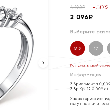
-
50
%
4 192
₽
2 096
₽
Выберите разм
16.5
17
Как узнать свой разм
Информация
3 Бриллианта 0,00
3 Бр Кр-17 0,009 ct
Характеристики изд
могут незначитель