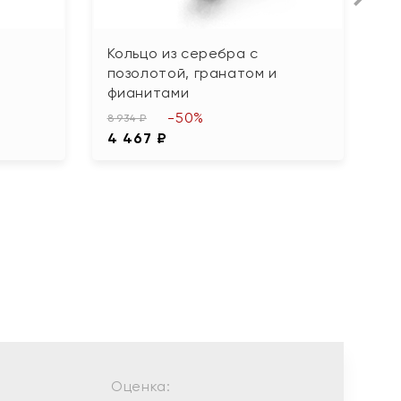
Н
Кольцо из серебра с
К
позолотой, гранатом и
ч
фианитами
ц
-50%
8 934 ₽
20
4 467 ₽
1
Оценка: