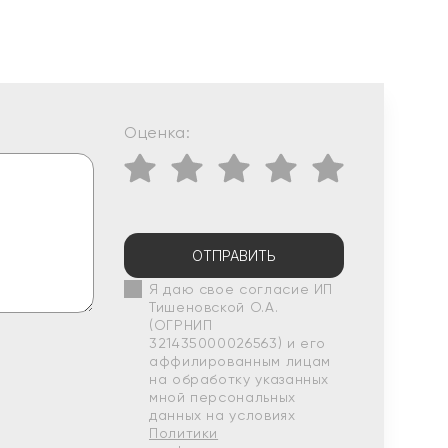
Оценка:
ОТПРАВИТЬ
Я даю свое согласие ИП
Тишеновской О.А.
(ОГРНИП
321435000026563) и его
аффилированным лицам
на обработку указанных
мной персональных
данных на условиях
Политики