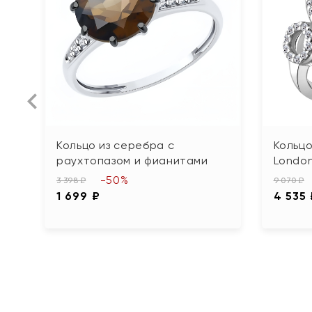
Кольцо из серебра с
Кольцо
раухтопазом и фианитами
Londo
-50%
3 398 ₽
9 070 ₽
1 699 ₽
4 535