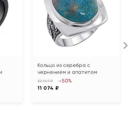
Кольцо из серебра с
К
и
чернением и апатитом
ф
-50%
22 147 ₽
4 
11 074 ₽
2