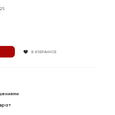
25
т
В ИЗБРАННОЕ
шениями
зврат