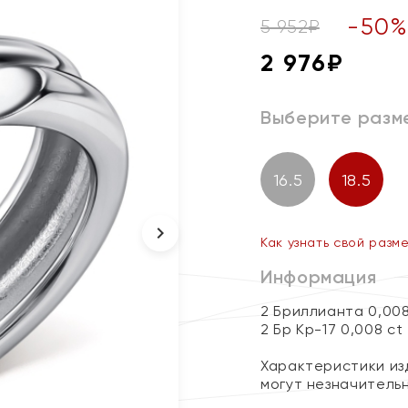
-
50
5 952
₽
2 976
₽
Выберите разм
16.5
18.5
Как узнать свой разм
Информация
2 Бриллианта 0,00
2 Бр Кр-17 0,008 ct
Характеристики изд
могут незначитель