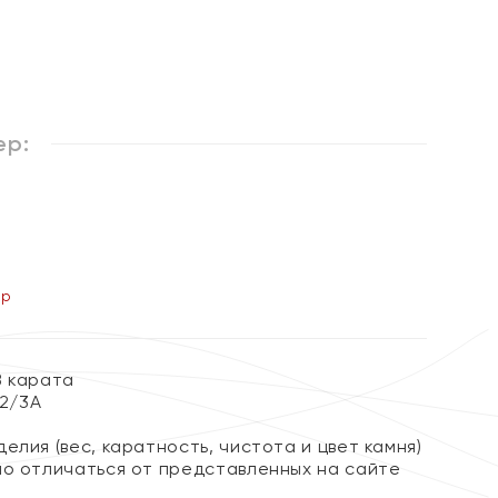
%
ер:
ер
8 карата
 2/3А
елия (вес, каратность, чистота и цвет камня)
но отличаться от представленных на сайте