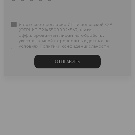
Я даю свое согласие ИП Тишеновской О.А.
(ОГРНИП 321435000026563) и его
аффилированным лицам на обработку
указанных мной персональных данных на
условиях
Политики конфиденциальности
ОТПРАВИТЬ