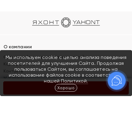
О компании
Франшиза (коммерческая концессия)
Мы используем cookie с целью анализа поведения
посетителей для улучшения Сайта. Продолжая
Карьера в ЯХОНТ
пользоваться Сайтом, вы соглашаетесь на
Контакты
использование файлов cookie в соответствии с
Магазины
нашей
Политикой.
Хорошо
КУПИТЬ
Покупателям
Как определить размер украшения
Киров
Акции
Магазины
Скупка и обмен золота
Отзывы
Электронный подарочный сертификат