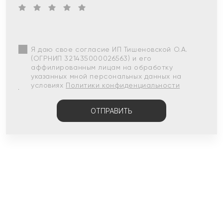
Я даю свое согласие ИП Тишеновской О.А.
(ОГРНИП 321435000026563) и его
аффилированным лицам на обработку
указанных мной персональных данных на
условиях
Политики конфиденциальности
ОТПРАВИТЬ