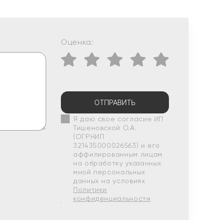
Оценка:
ОТПРАВИТЬ
Я даю свое согласие ИП
Тишеновской О.А.
(ОГРНИП
321435000026563) и его
аффилированным лицам
на обработку указанных
мной персональных
данных на условиях
Политики
конфиденциальности