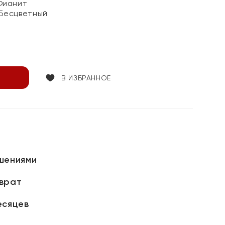
Фианит
 Бесцветный
В ИЗБРАННОЕ
шениями
зврат
есяцев