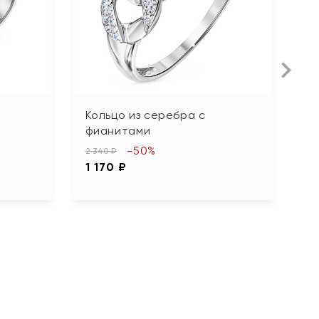
Кольцо из серебра с
К
фианитами
ю
-50%
2 340 ₽
8 
1 170 ₽
4