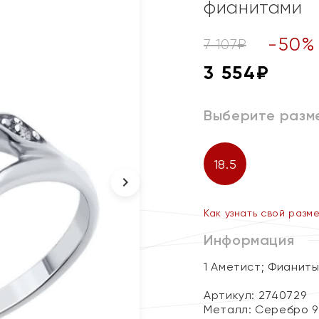
фианитами
-
50
%
7 107
₽
3 554
₽
Выберите разм
18.5
Как узнать свой разм
Информация
1 Аметист; Фианит
Артикул: 2740729
Металл:
Серебро 9