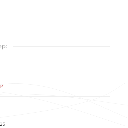
ер:
ер
ы
25