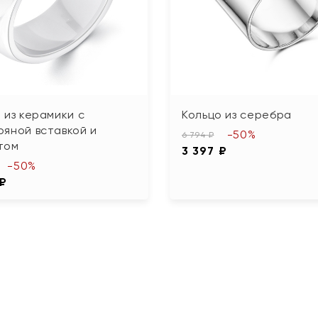
 из керамики с
Кольцо из серебра
яной вставкой и
-50%
6 794 ₽
том
3 397 ₽
-50%
 ₽