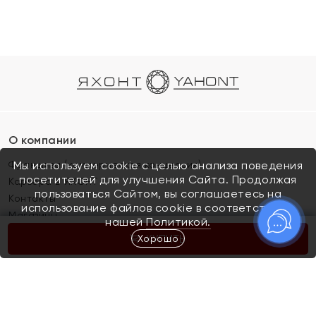
О компании
Франшиза (коммерческая концессия)
Мы используем cookie с целью анализа поведения
посетителей для улучшения Сайта. Продолжая
Карьера в ЯХОНТ
пользоваться Сайтом, вы соглашаетесь на
Контакты
использование файлов cookie в соответствии с
Магазины
нашей
Политикой.
Хорошо
КУПИТЬ
Покупателям
Как определить размер украшения
Киров
Акции
Магазины
Скупка и обмен золота