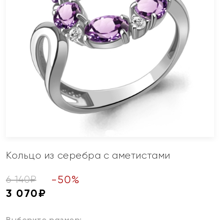
Кольцо из серебра с аметистами
-
50
%
6 140
₽
3 070
₽
Выберите размер: