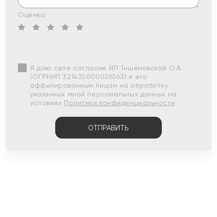
Оценка:
Я даю свое согласие ИП Тишеновской О.А.
(ОГРНИП 321435000026563) и его
аффилированным лицам на обработку
указанных мной персональных данных на
условиях
Политики конфиденциальности
ОТПРАВИТЬ