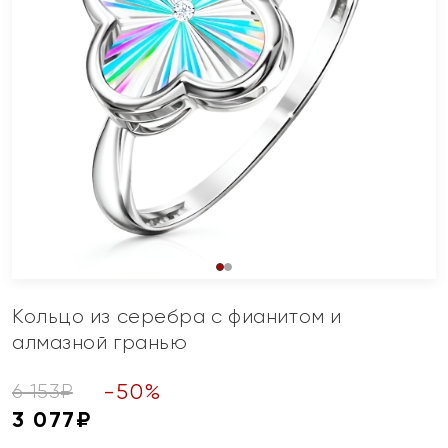
Кольцо из серебра с фианитом и
алмазной гранью
-
50
%
6 153
₽
3 077
₽