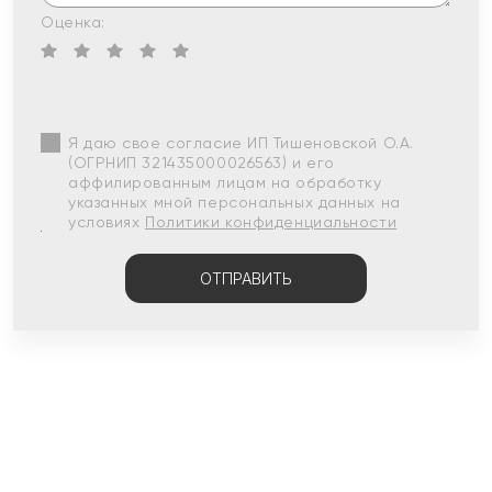
Оценка:
Я даю свое согласие ИП Тишеновской О.А.
(ОГРНИП 321435000026563) и его
аффилированным лицам на обработку
указанных мной персональных данных на
условиях
Политики конфиденциальности
ОТПРАВИТЬ