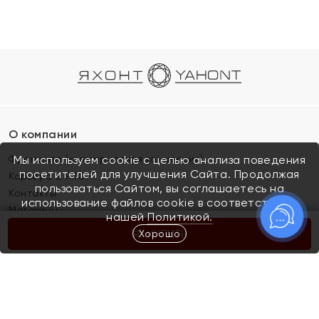
О компании
Франшиза (коммерческая концессия)
Мы используем cookie с целью анализа поведения
посетителей для улучшения Сайта. Продолжая
Карьера в ЯХОНТ
пользоваться Сайтом, вы соглашаетесь на
Контакты
использование файлов cookie в соответствии с
Магазины
нашей
Политикой.
Хорошо
КУПИТЬ
Покупателям
Как определить размер украшения
Киров
Акции
Магазины
Скупка и обмен золота