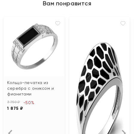
Вам понравится
Кольцо-печатка из
серебра с ониксом и
фианитами
3 750 ₽
-50%
1 875 ₽