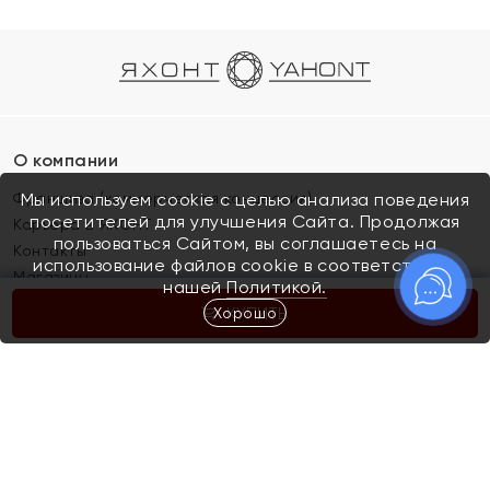
О компании
Франшиза (коммерческая концессия)
Мы используем cookie с целью анализа поведения
посетителей для улучшения Сайта. Продолжая
Карьера в ЯХОНТ
пользоваться Сайтом, вы соглашаетесь на
Контакты
использование файлов cookie в соответствии с
Магазины
нашей
Политикой.
Хорошо
КУПИТЬ
Покупателям
Как определить размер украшения
Киров
Акции
Магазины
Скупка и обмен золота
Отзывы
Электронный подарочный сертификат
Помолвка и свадьба