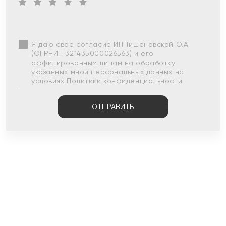
Я даю свое согласие ИП Тишеновской О.А.
(ОГРНИП 321435000026563) и его
аффилированным лицам на обработку
указанных мной персональных данных на
условиях
Политики конфиденциальности
ОТПРАВИТЬ