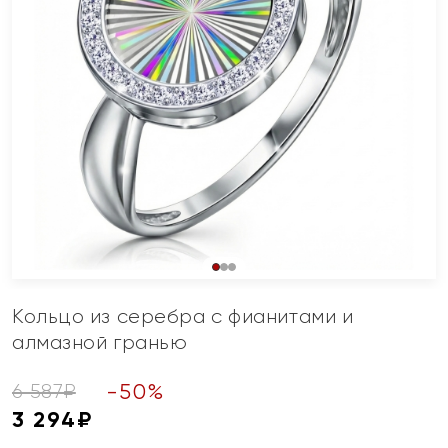
Кольцо из серебра с фианитами и
алмазной гранью
-
50
%
6 587
₽
3 294
₽