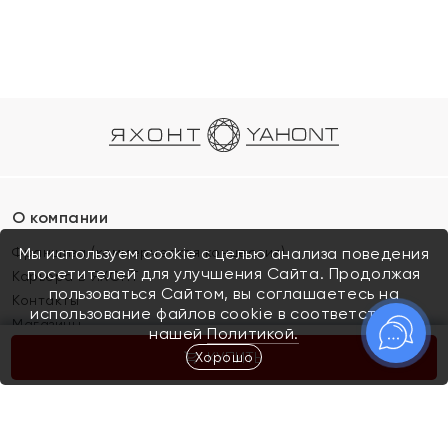
О компании
Франшиза (коммерческая концессия)
Мы используем cookie с целью анализа поведения
посетителей для улучшения Сайта. Продолжая
Карьера в ЯХОНТ
пользоваться Сайтом, вы соглашаетесь на
Контакты
использование файлов cookie в соответствии с
Магазины
нашей
Политикой.
Хорошо
КУПИТЬ
Покупателям
Как определить размер украшения
Киров
Акции