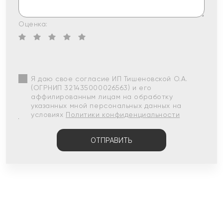
Оценка:
Я даю свое согласие ИП Тишеновской О.А.
(ОГРНИП 321435000026563) и его
аффилированным лицам на обработку
указанных мной персональных данных на
условиях
Политики конфиденциальности
ОТПРАВИТЬ