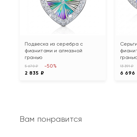
Подвеска из серебра с
Серьги
фианитами и алмазной
фиани
гранью
грань
-50%
5 670 ₽
13 391 ₽
2 835 ₽
6 696
Вам понравится