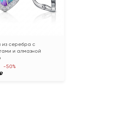
 из серебра с
тами и алмазной
ю
-50%
 ₽