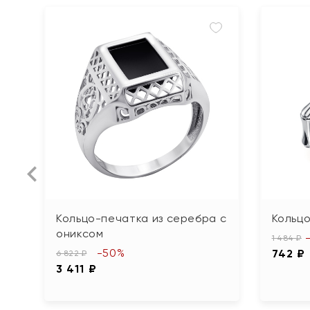
Кольцо-печатка из серебра с
Кольцо
ониксом
1 484 ₽
-50%
742 ₽
6 822 ₽
3 411 ₽