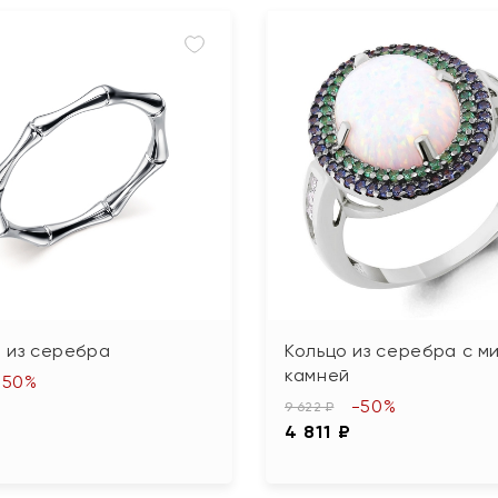
 из серебра
Кольцо из серебра с м
камней
-50%
-50%
9 622 ₽
4 811 ₽