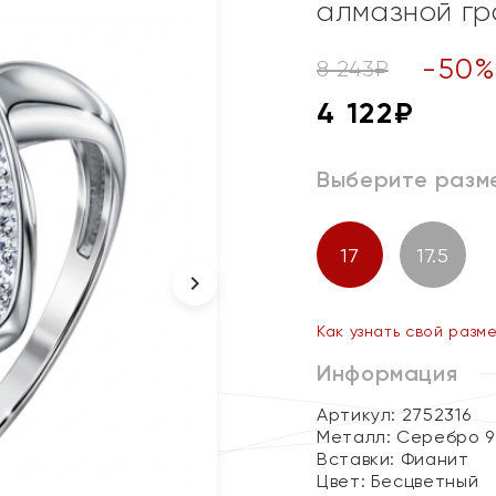
алмазной г
-
50
8 243
₽
4 122
₽
Выберите разм
17
17.5
Как узнать свой разм
Информация
Артикул: 2752316
Металл:
Серебро 9
Вставки:
Фианит
Цвет:
Бесцветный