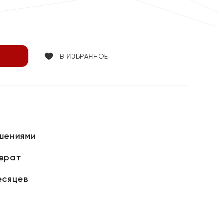
В ИЗБРАННОЕ
шениями
зврат
есяцев