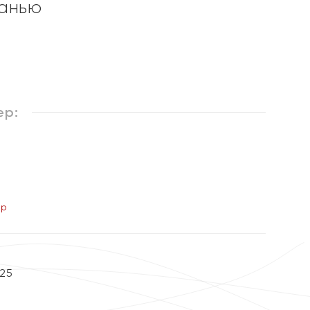
ранью
%
ер:
ер
25