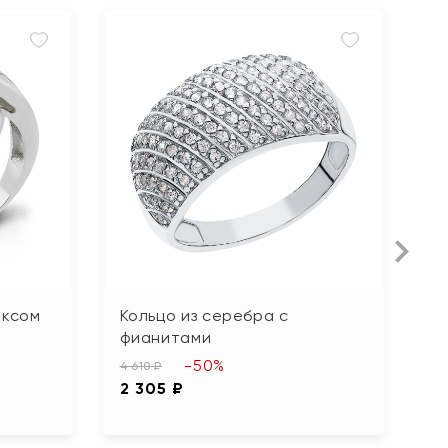
иксом
Кольцо из серебра с
К
фианитами
3 
-50%
1
4 610 ₽
2 305 ₽